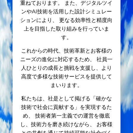
重ねております。 また、デジタルツイ
ンやAI技術を活用した設計シミュレー
ションにより、 更なる効率性と精度向
上を目指した取り組みを行っていま
す。
これからの時代、技術革新とお客様の
ニーズの進化に対応するため、 社員一
人ひとりの成長と挑戦を支援し、より
高度で多様な技術サービスを提供して
まいります。
ホーム
ご挨拶
私たちは、社是として掲げる「確かな
トップメッセージ
技術で社会に貢献する」を実現するた
会社概要・拠点・アクセス
め、 技術者第一主義での運営を徹底
客先常駐派遣
請負
し、技術力を磨き続けながら、 お客様
採用情報
との共創を通じて持続可能な社会づく