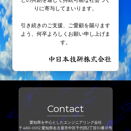
お問い合わせ
りに寄与してまいります。
社員専用
引き続きのご支援、ご愛顧を賜ります
よう、何卒よろしくお願い申し上げま
す。
中日本技研株式会社
Contact
愛知県を中心としたエンジニアリング会社
〒460-0012 愛知県名古屋市中区千代田2丁目10番31号