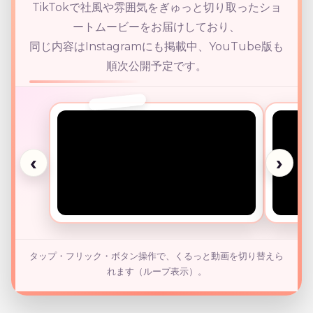
TikTokで社風や雰囲気をぎゅっと切り取ったショ
お問い合わせ
社員専用
ートムービーをお届けしており、
同じ内容はInstagramにも掲載中、YouTube版も
順次公開予定です。
‹
›
スライド 1 / 4
タップ・フリック・ボタン操作で、くるっと動画を切り替えら
れます（ループ表示）。